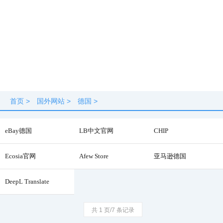
首页
>
国外网站
>
德国
>
eBay德国
LB中文官网
CHIP
Ecosia官网
Afew Store
亚马逊德国
DeepL Translate
共 1 页/7 条记录