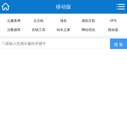
移动版
云服务商
云主机
域名
虚拟主机
VPS
云数据库
在线工具
站长之家
网站优化
路由器