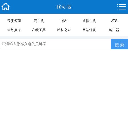
移动版
云服务商
云主机
域名
虚拟主机
VPS
云数据库
在线工具
站长之家
网站优化
路由器