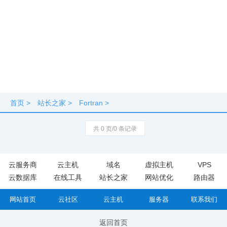
首页
>
站长之家
>
Fortran
>
共 0 页/0 条记录
云服务商
云主机
域名
虚拟主机
VPS
云数据库
在线工具
站长之家
网站优化
路由器
网站首页
云社区
云主机
服务器
联系我们
返回首页