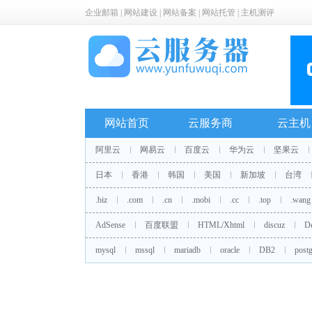
企业邮箱
|
网站建设
|
网站备案
|
网站托管
|
主机测评
网站首页
云服务商
云主机
阿里云
网易云
百度云
华为云
坚果云
日本
香港
韩国
美国
新加坡
台湾
.biz
.com
.cn
.mobi
.cc
.top
.wang
AdSense
百度联盟
HTML/Xhtml
discuz
D
mysql
mssql
mariadb
oracle
DB2
postg