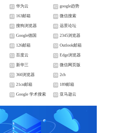
华为云
google趋势
41
42
163邮箱
微信搜索
43
44
搜狗浏览器
远景论坛
45
46
Google德国
2345浏览器
47
48
126邮箱
Outlook邮箱
49
50
百度云
Edge浏览器
51
52
新华三
微信网页版
53
54
360浏览器
2ch
55
56
21cn邮箱
189邮箱
57
58
Google 学术搜索
亚马逊云
59
60