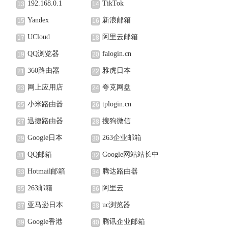
192.168.0.1
TikTok
13
14
Yandex
新浪邮箱
15
16
UCloud
阿里云邮箱
17
18
QQ浏览器
falogin.cn
19
20
360路由器
雅虎日本
21
22
网上应用店
夸克网盘
23
24
小米路由器
tplogin.cn
25
26
迅捷路由器
搜狗微信
27
28
Google日本
263企业邮箱
29
30
QQ邮箱
Google网站站长中
31
32
心
Hotmail邮箱
腾达路由器
33
34
263邮箱
阿里云
35
36
亚马逊日本
uc浏览器
37
38
Google香港
腾讯企业邮箱
39
40