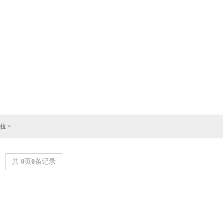
拉
>
共
0
页
0
条记录