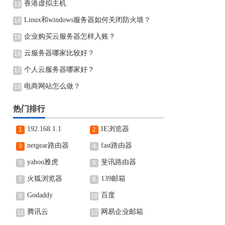
香港虚拟主机
13
Linux和windows服务器如何关闭防火墙？
14
企业购买云服务器怎样入账？
15
云服务器哪家比较好？
16
个人云服务器哪家好？
17
电商网站怎么做？
18
热门排行
192.168.1.1
IE浏览器
1
2
netgear路由器
fast路由器
3
4
yahoo雅虎
斐讯路由器
5
6
火狐浏览器
139邮箱
7
8
Godaddy
百度
9
10
腾讯云
网易企业邮箱
11
12