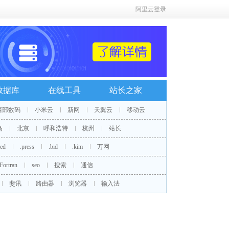
阿里云登录
数据库
在线工具
站长之家
西部数码
小米云
新网
天翼云
移动云
岛
北京
呼和浩特
杭州
站长
red
.press
.bid
.kim
万网
Fortran
seo
搜索
通信
斐讯
路由器
浏览器
输入法