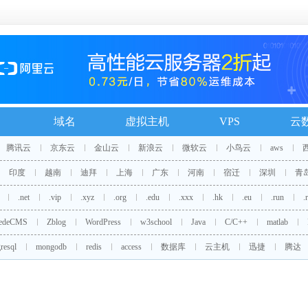
域名
虚拟主机
VPS
云
腾讯云
京东云
金山云
新浪云
微软云
小鸟云
aws
印度
越南
迪拜
上海
广东
河南
宿迁
深圳
青
.net
.vip
.xyz
.org
.edu
.xxx
.hk
.eu
.run
.
edeCMS
Zblog
WordPress
w3school
Java
C/C++
matlab
resql
mongodb
redis
access
数据库
云主机
迅捷
腾达