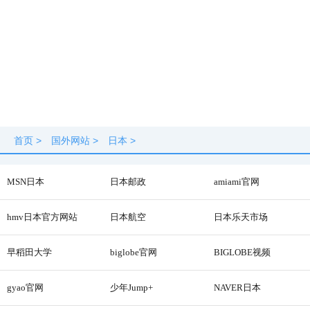
首页
>
国外网站
>
日本
>
MSN日本
日本邮政
amiami官网
hmv日本官方网站
日本航空
日本乐天市场
早稻田大学
biglobe官网
BIGLOBE视频
gyao官网
少年Jump+
NAVER日本