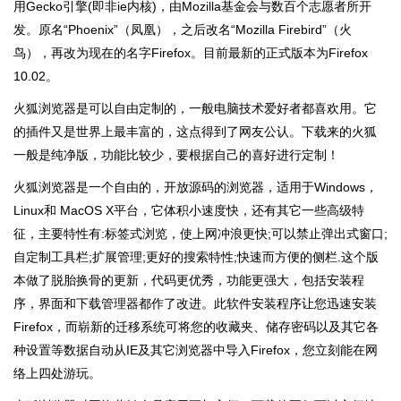
用Gecko引擎(即非ie内核)，由Mozilla基金会与数百个志愿者所开
发。原名“Phoenix”（凤凰），之后改名“Mozilla Firebird”（火
鸟），再改为现在的名字Firefox。目前最新的正式版本为Firefox
10.02。
火狐浏览器是可以自由定制的，一般电脑技术爱好者都喜欢用。它
的插件又是世界上最丰富的，这点得到了网友公认。下载来的火狐
一般是纯净版，功能比较少，要根据自己的喜好进行定制！
火狐浏览器是一个自由的，开放源码的浏览器，适用于Windows，
Linux和 MacOS X平台，它体积小速度快，还有其它一些高级特
征，主要特性有:标签式浏览，使上网冲浪更快;可以禁止弹出式窗口;
自定制工具栏;扩展管理;更好的搜索特性;快速而方便的侧栏.这个版
本做了脱胎换骨的更新，代码更优秀，功能更强大，包括安装程
序，界面和下载管理器都作了改进。此软件安装程序让您迅速安装
Firefox，而崭新的迁移系统可将您的收藏夹、储存密码以及其它各
种设置等数据自动从IE及其它浏览器中导入Firefox，您立刻能在网
络上四处游玩。