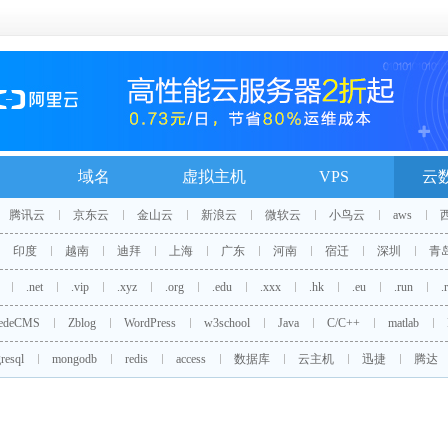
域名
虚拟主机
VPS
云
腾讯云
京东云
金山云
新浪云
微软云
小鸟云
aws
印度
越南
迪拜
上海
广东
河南
宿迁
深圳
青
.net
.vip
.xyz
.org
.edu
.xxx
.hk
.eu
.run
.
edeCMS
Zblog
WordPress
w3school
Java
C/C++
matlab
resql
mongodb
redis
access
数据库
云主机
迅捷
腾达