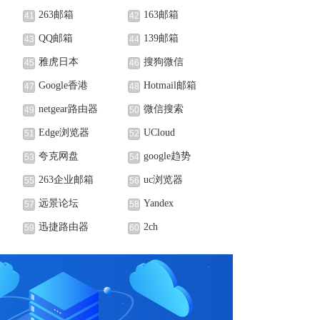
263邮箱
163邮箱
41
42
QQ邮箱
139邮箱
43
44
雅虎日本
搜狗微信
45
46
Google香港
Hotmail邮箱
47
48
netgear路由器
微信搜索
49
50
Edge浏览器
UCloud
51
52
夸克网盘
google趋势
53
54
263企业邮箱
uc浏览器
55
56
远景论坛
Yandex
57
58
迅捷路由器
2ch
59
60