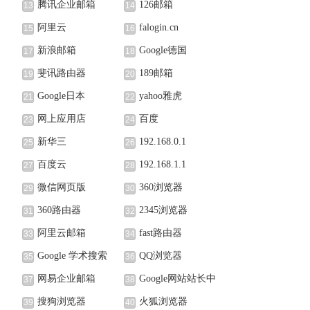
腾讯企业邮箱
126邮箱
13
14
阿里云
falogin.cn
15
16
新浪邮箱
Google德国
17
18
斐讯路由器
189邮箱
19
20
Google日本
yahoo雅虎
21
22
网上应用店
百度
23
24
新华三
192.168.0.1
25
26
百度云
192.168.1.1
27
28
微信网页版
360浏览器
29
30
360路由器
2345浏览器
31
32
阿里云邮箱
fast路由器
33
34
Google 学术搜索
QQ浏览器
35
36
网易企业邮箱
Google网站站长中
37
38
心
搜狗浏览器
火狐浏览器
39
40