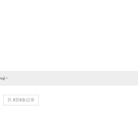
esql
>
共
0
页
0
条记录