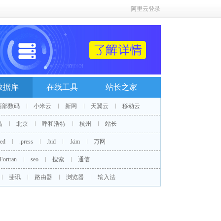
阿里云登录
数据库
在线工具
站长之家
西部数码
小米云
新网
天翼云
移动云
岛
北京
呼和浩特
杭州
站长
red
.press
.bid
.kim
万网
Fortran
seo
搜索
通信
斐讯
路由器
浏览器
输入法