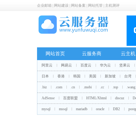
企业邮箱
|
网站建设
|
网站备案
|
网站托管
|
主机测评
网站首页
云服务商
云主机
阿里云
网易云
百度云
华为云
坚果云
日本
香港
韩国
美国
新加坡
台湾
.biz
.com
.cn
.mobi
.cc
.top
.wang
AdSense
百度联盟
HTML/Xhtml
discuz
D
mysql
mssql
mariadb
oracle
DB2
postg