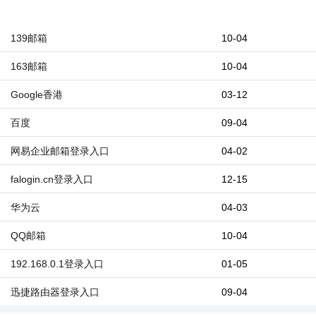
139邮箱
10-04
163邮箱
10-04
Google香港
03-12
百度
09-04
网易企业邮箱登录入口
04-02
falogin.cn登录入口
12-15
华为云
04-03
QQ邮箱
10-04
192.168.0.1登录入口
01-05
迅捷路由器登录入口
09-04