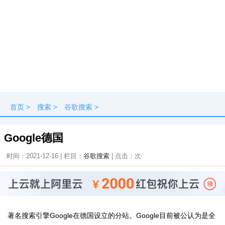
首页
>
搜索
>
谷歌搜索
>
Google德国
时间：2021-12-16 | 栏目：
谷歌搜索
| 点击：
次
著名搜索引擎Google在德国设立的分站。Google目前被公认为是全