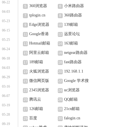
06-22
360浏览器
小米路由器
5
6
04-03
tplogin.cn
360路由器
7
8
05-23
Edge浏览器
139邮箱
9
10
06-15
Google香港
远景论坛
11
12
05-25
Hotmail邮箱
163邮箱
13
14
06-24
阿里云邮箱
netgear路由器
15
16
06-18
189邮箱
fast路由器
17
18
04-03
火狐浏览器
192.168.1.1
19
20
06-29
微信网页版
Google 学术搜
21
22
03-16
索
2345浏览器
uc浏览器
23
24
06-07
腾讯云
QQ邮箱
25
26
03-19
126邮箱
21cn邮箱
27
28
05-28
百度
falogin.cn
29
30
09-19