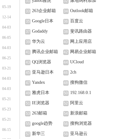
yahoo雅虎
康地饲料添加
31
32
05-19
剂（北京）有限公
263企业邮箱
Outlook邮箱
33
34
12-14
司
Google日本
百度云
35
36
04-03
Godaddy
斐讯路由器
37
38
06-05
华为云
网上应用店
39
40
04-03
腾讯企业邮箱
网易企业邮箱
41
42
06-25
QQ浏览器
UCloud
43
44
03-21
亚马逊日本
2ch
45
46
04-03
Yandex
搜狗微信
47
48
04-03
雅虎日本
192.168.0.1
49
50
05-21
IE浏览器
阿里云
51
52
05-23
263邮箱
新浪邮箱
53
54
05-21
google趋势
搜狗浏览器
55
56
06-15
新华三
亚马逊云
57
58