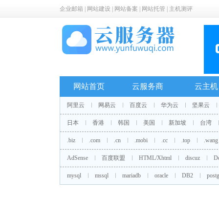
企业邮箱
|
网站建设
|
网站备案
|
网站托管
|
主机测评
网站首页
云服务商
云主机
阿里云
网易云
百度云
华为云
坚果云
日本
香港
韩国
美国
新加坡
台湾
.biz
.com
.cn
.mobi
.cc
.top
.wang
AdSense
百度联盟
HTML/Xhtml
discuz
D
mysql
mssql
mariadb
oracle
DB2
postg