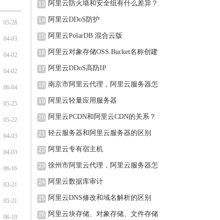
阿里云防火墙和安全组有什么差异？
13
阿里云DDoS防护
14
05-28
阿里云PolarDB 混合云版
15
04-03
阿里云对象存储OSS Bucket名称创建
16
04-02
完可
阿里云DDoS高防IP
17
04-02
南京市阿里云代理，阿里云服务器怎
18
06-04
阿里云轻量应用服务器
19
05-25
阿里云PCDN和阿里云CDN的关系？
20
05-22
轻云服务器和阿里云服务器的区别
21
04-03
阿里云专有宿主机
22
04-03
徐州市阿里云代理，阿里云服务器怎
23
06-16
阿里云数据库审计
24
03-21
阿里云DNS修改和域名解析的区别
25
05-21
阿里云块存储、对象存储、文件存储
26
06-19