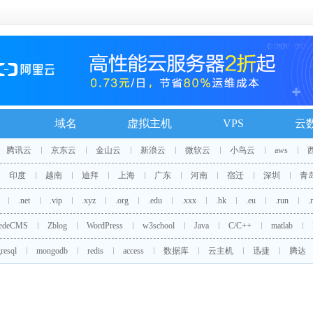
域名
虚拟主机
VPS
云
腾讯云
京东云
金山云
新浪云
微软云
小鸟云
aws
印度
越南
迪拜
上海
广东
河南
宿迁
深圳
青
.net
.vip
.xyz
.org
.edu
.xxx
.hk
.eu
.run
.
edeCMS
Zblog
WordPress
w3school
Java
C/C++
matlab
resql
mongodb
redis
access
数据库
云主机
迅捷
腾达