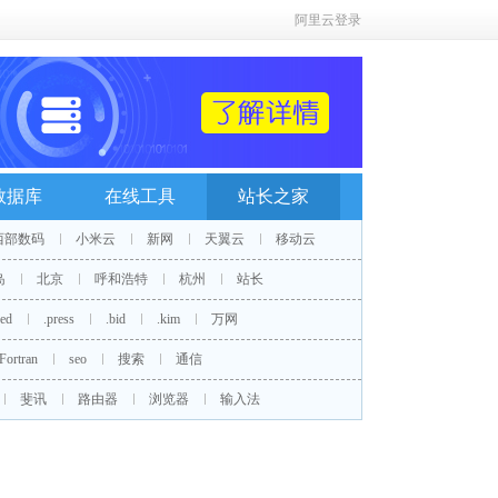
阿里云登录
数据库
在线工具
站长之家
西部数码
小米云
新网
天翼云
移动云
岛
北京
呼和浩特
杭州
站长
red
.press
.bid
.kim
万网
Fortran
seo
搜索
通信
斐讯
路由器
浏览器
输入法