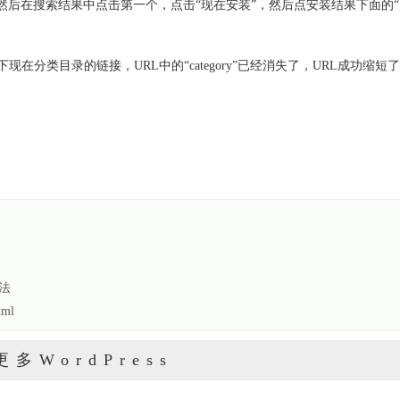
ts”点搜索，然后在搜索结果中点击第一个，点击“现在安装”，然后点安装结果下面的
在分类目录的链接，URL中的“category”已经消失了，URL成功缩短
方法
tml
更多WordPress