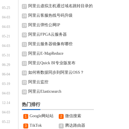
阿里云虚拟主机通过域名跳转目录的
27
05-25
阿里云客服热线号码升级
28
04-03
阿里云弹性公网IP
29
04-03
阿里云FPGA云服务器
30
05-21
阿里云服务器镜像有哪些
31
04-03
阿里云E-MapReduce
32
05-31
阿里云Quick BI专业版发布
33
06-29
如何将数据同步到阿里云OSS？
34
06-04
阿里云监控
35
03-19
阿里云Elasticsearch
36
04-03
12-14
热门排行
04-03
Google网站站
微信搜索
1
2
05-22
长中心
TikTok
腾达路由器
3
4