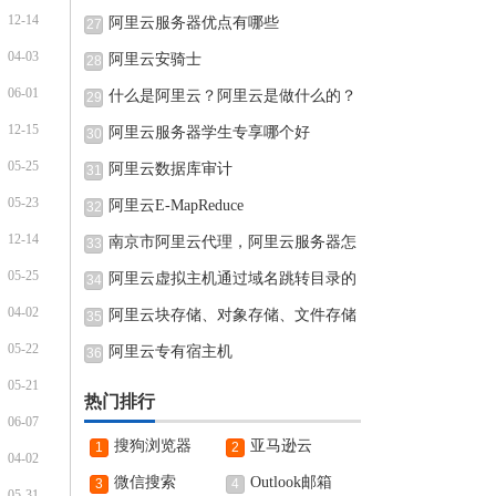
12-14
阿里云服务器优点有哪些
27
04-03
阿里云安骑士
28
06-01
什么是阿里云？阿里云是做什么的？
29
12-15
阿里云服务器学生专享哪个好
30
05-25
阿里云数据库审计
31
05-23
阿里云E-MapReduce
32
12-14
南京市阿里云代理，阿里云服务器怎
33
05-25
阿里云虚拟主机通过域名跳转目录的
34
04-02
阿里云块存储、对象存储、文件存储
35
05-22
阿里云专有宿主机
36
05-21
热门排行
06-07
搜狗浏览器
亚马逊云
1
2
04-02
微信搜索
Outlook邮箱
3
4
05-31