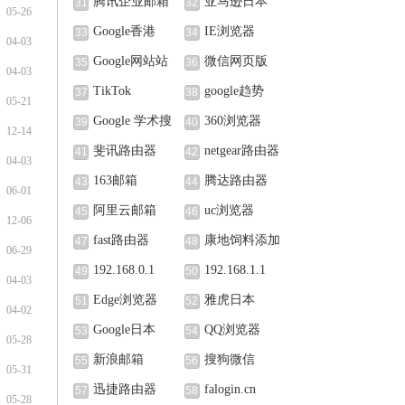
腾讯企业邮箱
亚马逊日本
31
32
05-26
Google香港
IE浏览器
33
34
04-03
Google网站站
微信网页版
35
36
04-03
长中心
TikTok
google趋势
37
38
05-21
Google 学术搜
360浏览器
39
40
12-14
索
斐讯路由器
netgear路由器
41
42
04-03
163邮箱
腾达路由器
43
44
06-01
阿里云邮箱
uc浏览器
45
46
12-06
fast路由器
康地饲料添加
47
48
06-29
剂（北京）有限公
192.168.0.1
192.168.1.1
49
50
04-03
司
Edge浏览器
雅虎日本
51
52
04-02
Google日本
QQ浏览器
53
54
05-28
新浪邮箱
搜狗微信
55
56
05-31
迅捷路由器
falogin.cn
57
58
05-28