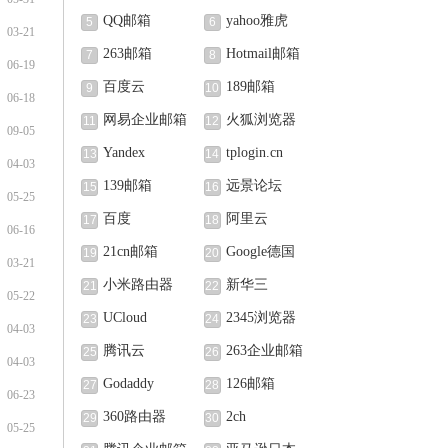
QQ邮箱
yahoo雅虎
5
6
03-21
263邮箱
Hotmail邮箱
7
8
06-19
百度云
189邮箱
9
10
06-18
网易企业邮箱
火狐浏览器
11
12
09-05
Yandex
tplogin.cn
13
14
04-03
139邮箱
远景论坛
15
16
05-25
百度
阿里云
17
18
06-16
21cn邮箱
Google德国
19
20
03-21
小米路由器
新华三
21
22
05-22
UCloud
2345浏览器
23
24
04-03
腾讯云
263企业邮箱
25
26
04-03
Godaddy
126邮箱
27
28
06-23
360路由器
2ch
29
30
05-25