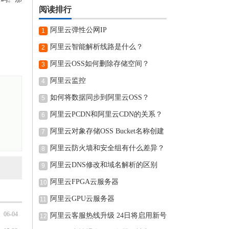
阅读排行
阿里云弹性公网IP
1
阿里云智能解析线路是什么？
2
阿里云OSS如何删除存储空间？
3
阿里云监控
4
如何将数据同步到阿里云OSS？
5
阿里云PCDN和阿里云CDN的关系？
6
阿里云对象存储OSS Bucket名称创建
7
完可
阿里云防火墙和安全组有什么差异？
8
阿里云DNS修改和域名解析的区别
9
阿里云FPGA云服务器
10
阿里云GPU云服务器
11
06-04
阿里云客服热线升级 24日将启用新号
12