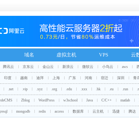
域名
虚拟主机
VPS
云
腾讯云
京东云
金山云
新浪云
微软云
小鸟云
aws
印度
越南
迪拜
上海
广东
河南
宿迁
深圳
青
.net
.vip
.xyz
.org
.edu
.xxx
.hk
.eu
.run
.
edeCMS
Zblog
WordPress
w3school
Java
C/C++
matlab
resql
mongodb
redis
access
数据库
云主机
迅捷
腾达