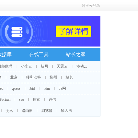
阿里云登录
数据库
在线工具
站长之家
西部数码
小米云
新网
天翼云
移动云
岛
北京
呼和浩特
杭州
站长
red
.press
.bid
.kim
万网
Fortran
seo
搜索
通信
斐讯
路由器
浏览器
输入法