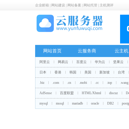
企业邮箱
|
网站建设
|
网站备案
|
网站托管
|
主机测评
网站首页
云服务商
云主机
阿里云
网易云
百度云
华为云
坚果云
日本
香港
韩国
美国
新加坡
台湾
.biz
.com
.cn
.mobi
.cc
.top
.wang
AdSense
百度联盟
HTML/Xhtml
discuz
D
mysql
mssql
mariadb
oracle
DB2
postg