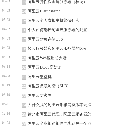
05-23
阿里云弹性裸金属服务器（神龙）
13
04-03
阿里云Elasticsearch
14
05-23
阿里云个人虚拟主机能做什么
15
04-02
个人如何选择阿里云服务器的配置
16
04-08
阿里云对象存储OSS
17
04-03
轻云服务器和阿里云服务器的区别
18
04-03
阿里云Web应用防火墙
19
03-14
阿里云DDoS高防IP
20
04-08
阿里云堡垒机
21
05-19
阿里云负载均衡（SLB）
22
03-19
阿里云防火墙
23
05-21
为什么我的阿里云邮箱网页版本无法
24
12-14
徐州市阿里云代理，阿里云服务器怎
25
04-08
阿里云企业邮箱邮件同步到另一个万
26