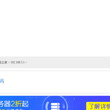
器之家
>
192.168.5.1
>
密码