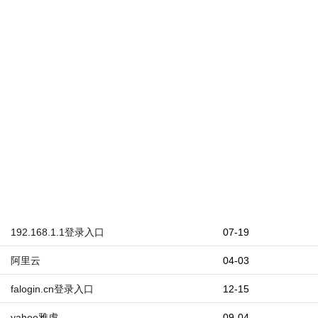
192.168.1.1登录入口
07-19
阿里云
04-03
falogin.cn登录入口
12-15
yahoo雅虎
09-04