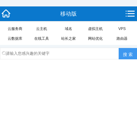
移动版
云服务商
云主机
域名
虚拟主机
VPS
云数据库
在线工具
站长之家
网站优化
路由器