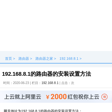
首页
>
路由器
>
路由器之家
>
192.168.8.1
>
192.168.8.1的路由器的安装设置方法
时间：2020-06-23 | 栏目：
192.168.8.1
| 点击：
次
网关地址为192.168.8.1的路由器的安装设置方法：