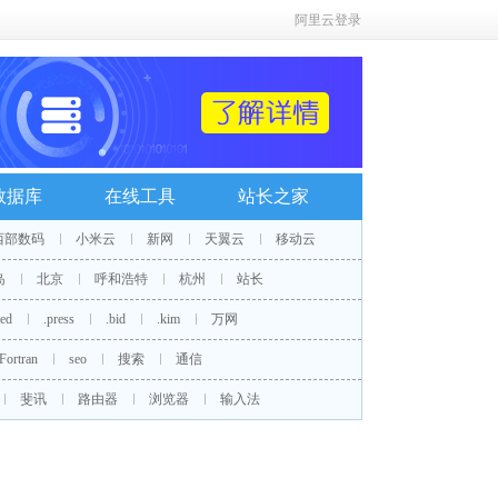
阿里云登录
数据库
在线工具
站长之家
西部数码
小米云
新网
天翼云
移动云
岛
北京
呼和浩特
杭州
站长
red
.press
.bid
.kim
万网
Fortran
seo
搜索
通信
斐讯
路由器
浏览器
输入法