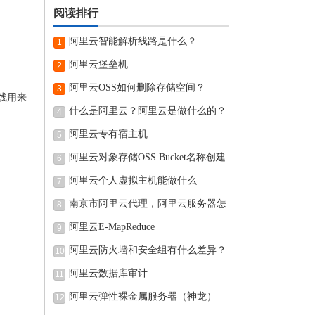
阅读排行
阿里云智能解析线路是什么？
1
阿里云堡垒机
2
阿里云OSS如何删除存储空间？
3
网线用来
什么是阿里云？阿里云是做什么的？
4
阿里云专有宿主机
5
阿里云对象存储OSS Bucket名称创建
6
完可
阿里云个人虚拟主机能做什么
7
南京市阿里云代理，阿里云服务器怎
8
阿里云E-MapReduce
9
阿里云防火墙和安全组有什么差异？
10
阿里云数据库审计
11
阿里云弹性裸金属服务器（神龙）
12