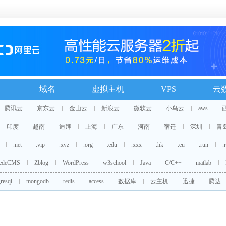
域名
虚拟主机
VPS
云
腾讯云
京东云
金山云
新浪云
微软云
小鸟云
aws
印度
越南
迪拜
上海
广东
河南
宿迁
深圳
青
.net
.vip
.xyz
.org
.edu
.xxx
.hk
.eu
.run
.
edeCMS
Zblog
WordPress
w3school
Java
C/C++
matlab
resql
mongodb
redis
access
数据库
云主机
迅捷
腾达