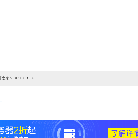
器之家
>
192.168.3.1
>
上