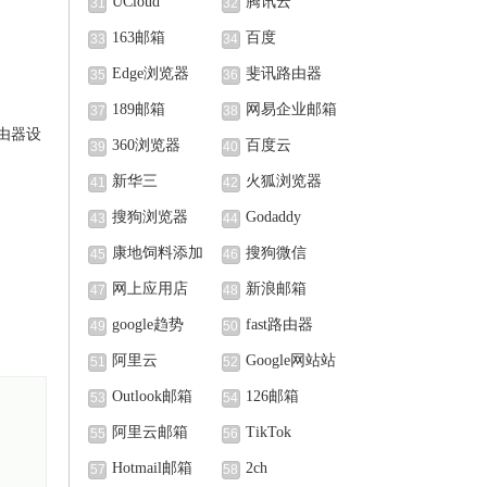
UCloud
腾讯云
31
32
163邮箱
百度
33
34
Edge浏览器
斐讯路由器
35
36
189邮箱
网易企业邮箱
37
38
路由器设
360浏览器
百度云
39
40
新华三
火狐浏览器
41
42
搜狗浏览器
Godaddy
43
44
康地饲料添加
搜狗微信
45
46
剂（北京）有限公
网上应用店
新浪邮箱
47
48
司
google趋势
fast路由器
49
50
阿里云
Google网站站
51
52
长中心
Outlook邮箱
126邮箱
53
54
阿里云邮箱
TikTok
55
56
Hotmail邮箱
2ch
57
58