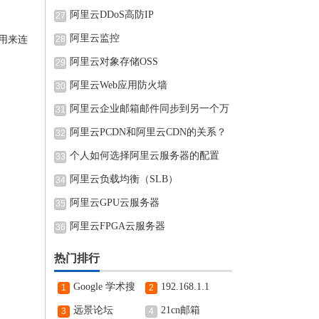
阿里云DDoS高防IP
27
阿里云监控
线用来连
28
阿里云对象存储OSS
29
阿里云Web应用防火墙
30
阿里云企业邮箱邮件同步到另一个万
31
阿里云PCDN和阿里云CDN的关系？
32
个人如何选择阿里云服务器的配置
33
阿里云负载均衡（SLB）
34
阿里云GPU云服务器
35
阿里云FPGA云服务器
36
热门排行
Google 学术搜
192.168.1.1
1
2
索
远景论坛
21cn邮箱
3
4