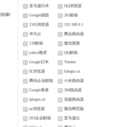
亚马逊日本
QQ浏览器
5
6
况电脑I
Google德国
263邮箱
7
8
2345浏览器
192.168.0.1
9
10
华为云
腾达路由器
11
12
139邮箱
微信搜索
13
14
yahoo雅虎
QQ邮箱
15
16
Google日本
Yandex
17
18
IE浏览器
falogin.cn
19
20
腾讯企业邮箱
小米路由器
21
22
Google香港
360路由器
23
24
tplogin.cn
迅捷路由器
25
26
uc浏览器
微信网页版
27
28
263企业邮箱
亚马逊云
29
30