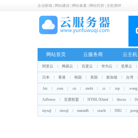
企业邮箱
|
网站建设
|
网站备案
|
网站托管
|
主机测评
网站首页
云服务商
云主机
阿里云
网易云
百度云
华为云
坚果云
日本
香港
韩国
美国
新加坡
台湾
.biz
.com
.cn
.mobi
.cc
.top
.wang
AdSense
百度联盟
HTML/Xhtml
discuz
D
mysql
mssql
mariadb
oracle
DB2
postg