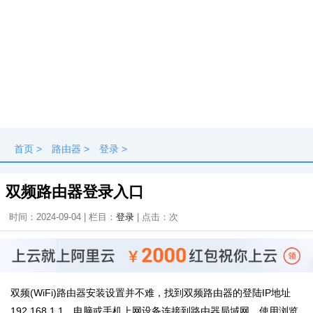
首页
>
路由器
>
登录
>
双频路由器登录入口
时间：2024-09-04 | 栏目：
登录
| 点击：
次
双频(WiFi)路由器安装设置并不难，找到双频路由器的登陆IP地址
192.168.1.1，电脑或手机上网设备连接到路由器局域网，使用浏览